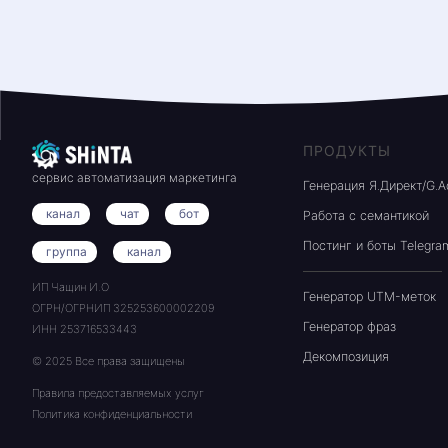
ПРОДУКТЫ
сервис автоматизация маркетинга
Генерация Я.Директ/G.A
канал
чат
бот
Работа с семантикой
Постинг и боты Telegra
группа
канал
ИП Чащин И.О
Генератор UTM-меток
ОГРН/ОГРНИП 325253600002209
Генератор фраз
ИНН 253716533443
Декомпозиция
© 2025 Все права защищены
Правила предоставляемых услуг
Политика конфиденциальности