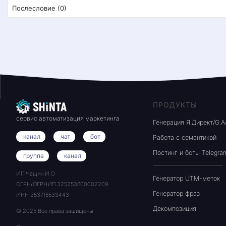
Послесловие (0)
ПРОДУКТЫ
сервис автоматизация маркетинга
Генерация Я.Директ/G.A
канал
чат
бот
Работа с семантикой
Постинг и боты Telegra
группа
канал
ИП Чащин И.О
Генератор UTM-меток
ОГРН/ОГРНИП 325253600002209
Генератор фраз
ИНН 253716533443
Декомпозиция
© 2025 Все права защищены