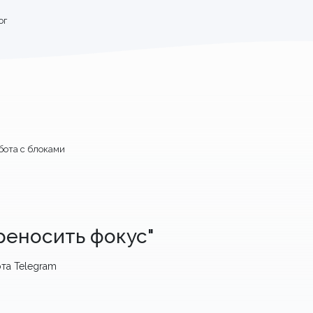
ог
бота с блоками
реносить фокус"
та Telegram