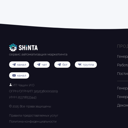
ПРО
сервис автоматизация маркетинга
Генер
канал
чат
бот
группа
Работ
Пости
канал
ИП Чащин И.О
Генер
ОГРН/ОГРНИП 325253600002209
Генер
ИНН 253716533443
Деком
© 2025 Все права защищены
Правила предоставляемых услуг
Политика конфиденциальности