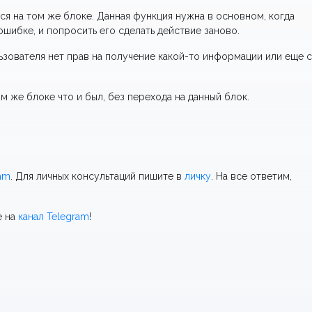
тся на том же блоке. Данная функция нужна в основном, когда
шибке, и попросить его сделать действие заново.
льзователя нет прав на получение какой-то информации или еще 
м же блоке что и был, без перехода на данный блок.
ram
. Для личных консультаций пишите в
личку
. На все ответим,
е на
канал Telegram
!