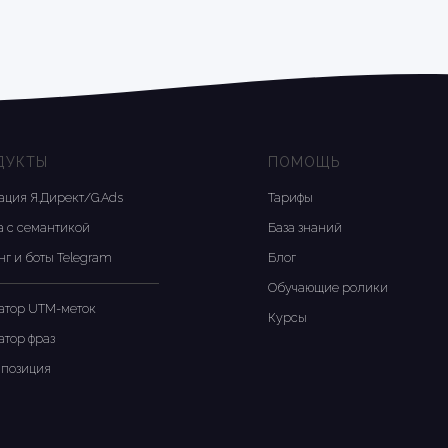
ДУКТЫ
ПОМОЩЬ
ация Я.Директ/G.Ads
Тарифы
а с семантикой
База знаний
нг и боты Telegram
Блог
Обучающие ролики
атор UTM-меток
Курсы
атор фраз
позиция