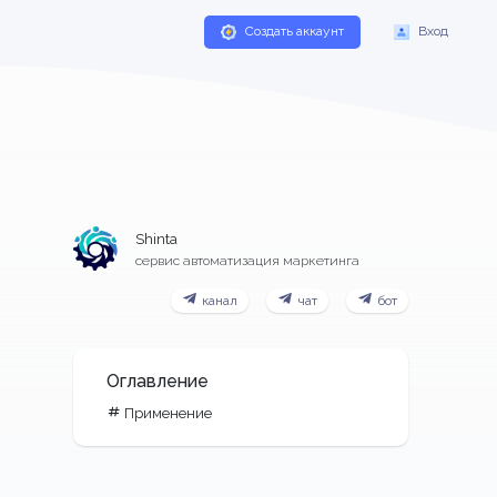
Создать аккаунт
Вход
Shinta
сервис автоматизация маркетинга
канал
чат
бот
Оглавление
Применение