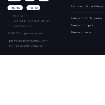
Постинг и боты Telegra
группа
канал
ИП Чащин И.О
Генератор UTM-меток
ОГРН/ОГРНИП 325253600002209
Генератор фраз
ИНН 253716533443
Декомпозиция
© 2025 Все права защищены
Правила предоставляемых услуг
Политика конфиденциальности