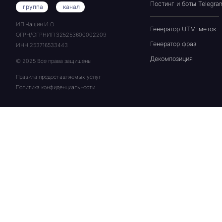
Постинг и боты Telegra
группа
канал
ИП Чащин И.О
Генератор UTM-меток
ОГРН/ОГРНИП 325253600002209
Генератор фраз
ИНН 253716533443
Декомпозиция
© 2025 Все права защищены
Правила предоставляемых услуг
Политика конфиденциальности