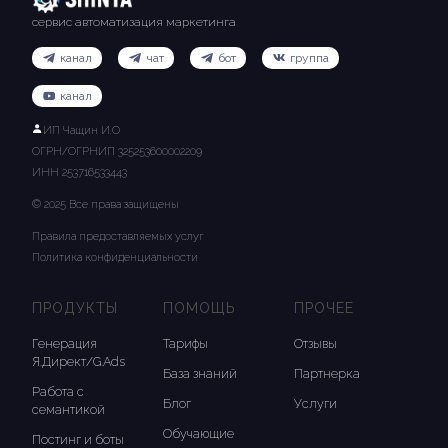
сервис автоматизация маркетинга
канал
чат
бот
группа
канал
ИП Чащин И.О
ОГРН/ОГРНИП 325253600002209
ИНН 253716533443
© 2025 Все права защищены
Правила предоставляемых услуг
Политика конфиденциальности
ПРОДУКТЫ
ПОМОЩЬ
ПРОЧЕЕ
Генерация
Тарифы
Отзывы
Я.Директ/G.Ads
База знаний
Партнерка
Работа с
Блог
Услуги
семантикой
Обучающие
Постинг и боты