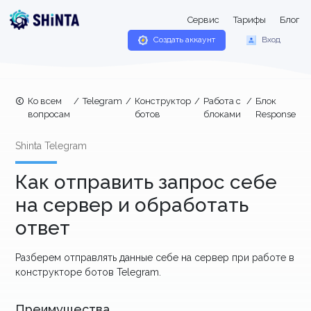
Сервис
Тарифы
Блог
Создать аккаунт
Вход
Ко всем
/
Telegram
/
Конструктор
/
Работа с
/
Блок
вопросам
ботов
блоками
Response
Shinta Telegram
Как отправить запрос себе
на сервер и обработать
ответ
Разберем отправлять данные себе на сервер при работе в
конструкторе ботов Telegram.
Преимущества