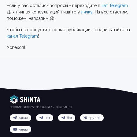
Если у вас остались вопросы - переходите в
чат Telegram
.
Для личных консультаций пишите в
личку
. На все ответим,
поможем, направим 🤗
Чтобы не пропустить новые публикации - подписывайте на
канал Telegram
!
Успехов!
сервис автоматизация маркетинга
канал
чат
бот
группа
канал