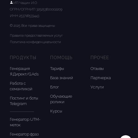
ИП Чащин И.О
ОГРН/ОГРНИП 325253600002209
ИНН 253716533443
© 2025 Все права защищены
Правила предоставляемых услуг
Политика конфиденциальности
ПРОДУКТЫ
ПОМОЩЬ
ПРОЧЕЕ
Генерация
Тарифы
Отзывы
Я.Директ/G.Ads
База знаний
Партнерка
Работа с
Блог
Услуги
семантикой
Обучающие
Постинг и боты
ролики
Telegram
Курсы
Генератор UTM-
меток
Генератор фраз