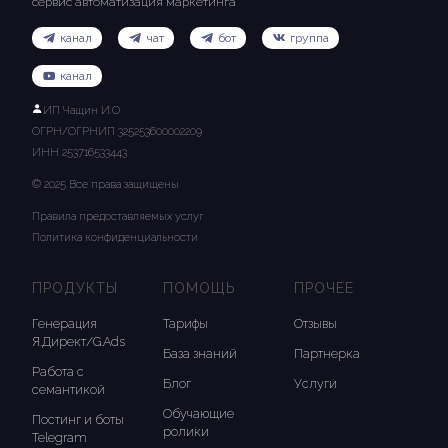
сервис автоматизация маркетинга
канал
чат
бот
группа
канал
ИП Чащин И.О
ОГРН/ОГРНИП 325253600002209
ИНН 253716533443
© 2025 Все права защищены
Правила предоставляемых услуг
Политика конфиденциальности
ПРОДУКТЫ
ПОМОЩЬ
ПРОЧЕЕ
Генерация
Тарифы
Отзывы
Я.Директ/G.Ads
База знаний
Партнерка
Работа с
Блог
Услуги
семантикой
Обучающие
Постинг и боты
ролики
Telegram