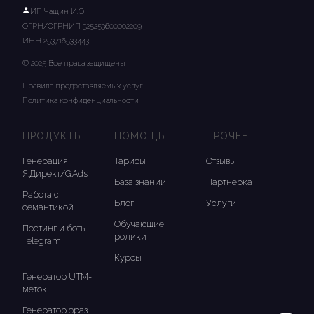
ИП Чащин И.О
ОГРН/ОГРНИП 325253600002209
ИНН 253716533443
© 2025 Все права защищены
Правила предоставляемых услуг
Политика конфиденциальности
ПРОДУКТЫ
ПОМОЩЬ
ПРОЧЕЕ
Генерация
Тарифы
Отзывы
Я.Директ/G.Ads
База знаний
Партнерка
Работа с
Блог
Услуги
семантикой
Обучающие
Постинг и боты
ролики
Telegram
Курсы
Генератор UTM-
меток
Генератор фраз