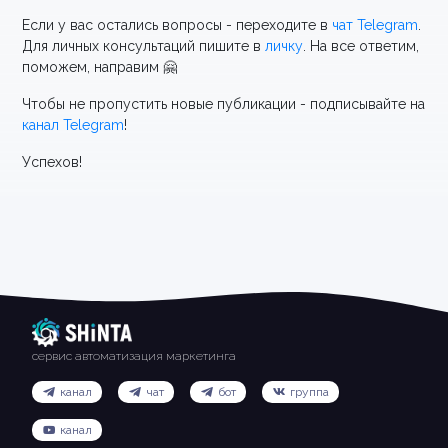
Если у вас остались вопросы - переходите в
чат Telegram
.
Для личных консультаций пишите в
личку
. На все ответим,
поможем, направим 🤗
Чтобы не пропустить новые публикации - подписывайте на
канал Telegram
!
Успехов!
сервис автоматизация маркетинга
канал
чат
бот
группа
канал