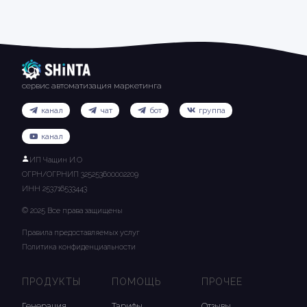
сервис автоматизация маркетинга
канал
чат
бот
группа
канал
ИП Чащин И.О
ОГРН/ОГРНИП 325253600002209
ИНН 253716533443
© 2025 Все права защищены
Правила предоставляемых услуг
Политика конфиденциальности
ПРОДУКТЫ
ПОМОЩЬ
ПРОЧЕЕ
Генерация
Тарифы
Отзывы