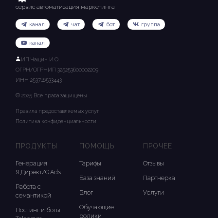
сервис автоматизация маркетинга
канал
чат
бот
группа
канал
ИП Чащин И.О
ОГРН/ОГРНИП 325253600002209
ИНН 253716533443
© 2025 Все права защищены
Правила предоставляемых услуг
Политика конфиденциальности
ПРОДУКТЫ
ПОМОЩЬ
ПРОЧЕЕ
Генерация
Тарифы
Отзывы
Я.Директ/G.Ads
База знаний
Партнерка
Работа с
Блог
Услуги
семантикой
Обучающие
Постинг и боты
ролики