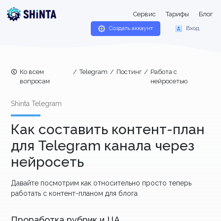
Сервис
Тарифы
Блог
Создать аккаунт
Вход
Ко всем
/
Telegram
/
Постинг
/
Работа с
вопросам
нейросетью
Shinta Telegram
Как составить контент-план
для Telegram канала через
нейросеть
Давайте посмотрим как относительно просто теперь
работать с контент-планом для блога
Проработка рубрик и ЦА