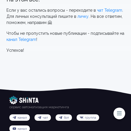
Если у вас остались вопросы - переходите в
чат Telegram
.
Для личных консультаций пишите в
личку
. На все ответим,
поможем, направим 🤗
Чтобы не пропустить новые публикации - подписывайте на
канал Telegram
!
Успехов!
сервис автоматизация маркетинга
канал
чат
бот
группа
канал